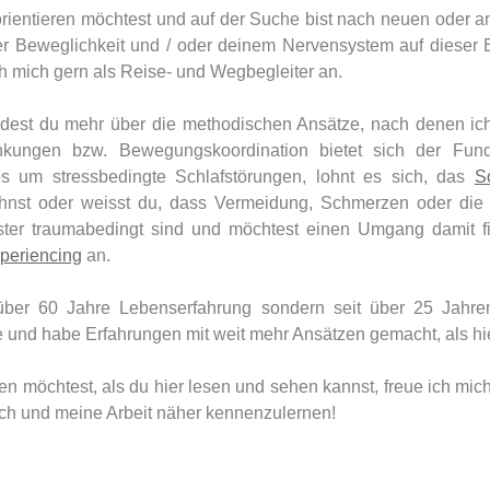
rientieren möchtest und auf der Suche bist nach neuen oder a
er Beweglichkeit und / oder deinem Nervensystem auf dieser 
ch mich gern als Reise- und Wegbegleiter an.
ndest du mehr über die methodischen Ansätze, nach denen ic
nkungen bzw. Bewegungskoordination bietet sich der Fu
 um stressbedingte Schlafstörungen, lohnt es sich, das
S
hnst oder weisst du, dass Vermeidung, Schmerzen oder die
ster traumabedingt sind und möchtest einen Umgang damit fi
periencing
an.
über 60 Jahre Lebenserfahrung sondern seit über 25 Jahre
e und habe Erfahrungen mit weit mehr Ansätzen gemacht, als hie
n möchtest, als du hier lesen und sehen kannst, freue ich mi
ch und meine Arbeit näher kennenzulernen!